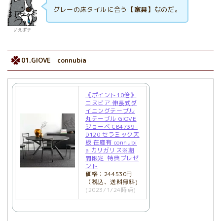
グレーの床タイルに合う【
家具】
なのだ。
いえポチ
01.GIOVE connubia
《ポイント10倍》
コヌビア 伸長式ダ
イニングテーブル
丸テーブル GIOVE
ジョーベ CB4739-
D120 セラミック天
板 在庫有 connubi
a カリガリス※期
間限定_特典プレゼ
ント
価格：244530円
（税込、送料無料)
(2023/1/24時点)