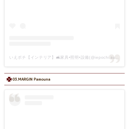
いえポチ【インテリア】🛋家具•照明•設備(@iepochi.sumai)がシェアした投稿
03.MARGIN Pamouna