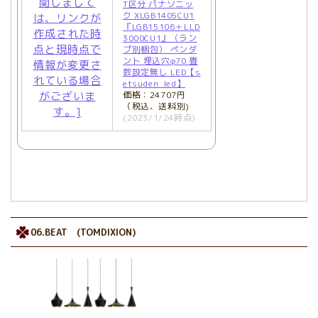
T区分 パナソニッ
ク XLGB1405CU1
『LGB15106＋LLD
3000CU1』（ラン
プ別梱包） ペンダ
ント 埋込穴φ70 畳
数設定無し LED【s
etsuden_led】
価格：24707円
（税込、送料別)
(2023/1/24時点)
06.BEAT (TOMDIXION)