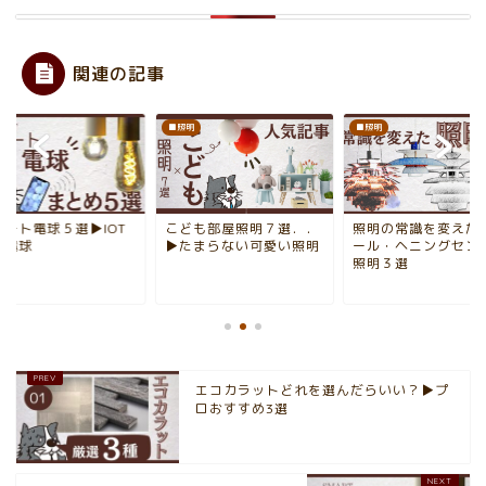
関連の記事
備
■照明
■照明
マート電球５選▶IOT
こども部屋照明７選．．
照明の常識を変えた
宅電球
▶たまらない可愛い照明
ール・ヘニングセン
照明３選
エコカラットどれを選んだらいい？▶︎プ
ロおすすめ3選